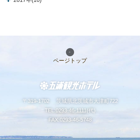
2017年(10)
特別室
館内施設
ご家族・
五浦の歴史
個人様向けプラン
いつうら便り・
アクセス
イベント情報
ページトップ
周辺観光
お問い合わせ
宿泊約款・
団体・グループプラン
プライバシーポリシー
〒319-1702
茨城県北茨城市大津町722
TEL:
0293-46-1111
(代)
FAX:0293-46-5748
過ごし方
リラックス