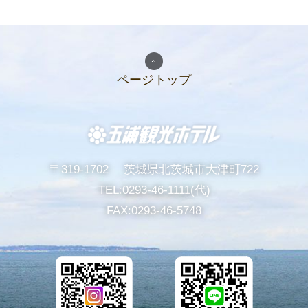
ご家族・
五浦の歴史
個人様向けプラン
いつうら便り・
ページトップ
アクセス
イベント情報
周辺観光
お問い合わせ
〒319-1702
茨城県北茨城市大津町722
宿泊約款・
団体・グループプラン
TEL:
0293-46-1111
(代)
プライバシーポリシー
FAX:0293-46-5748
過ごし方
リラックス
日帰り入浴
パンフレット